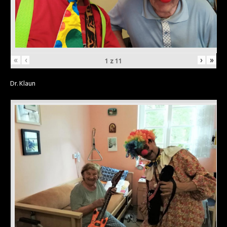
«
‹
›
»
1
z
11
Dr. Klaun