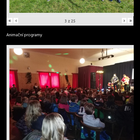
«
‹
›
»
3
z
25
Animační programy