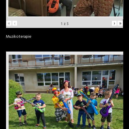
«
‹
›
»
1
z
5
Muzikoterapie