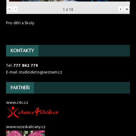
«
‹
›
»
1
z
10
Pro děti a školy
KONTAKTY
Tel:
777 862 779
E-mail: studiodeto@seznam.cz
PARTNEŘI
www.c4c.cz
www.ruzeskalicany.cz