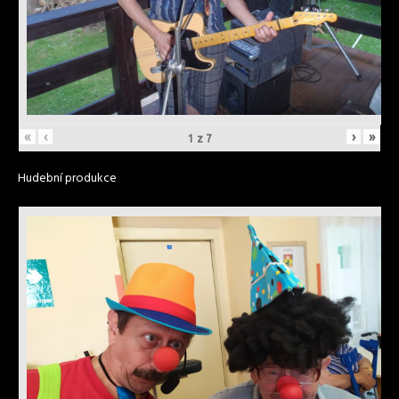
«
‹
›
»
1
z
7
Hudební produkce