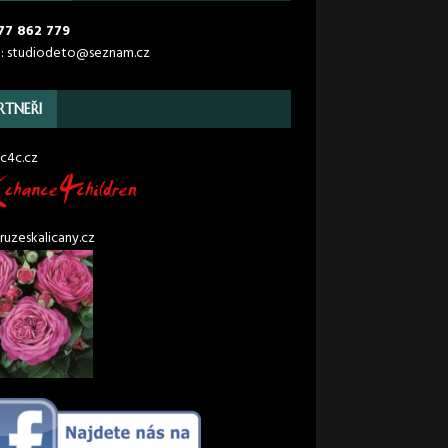
77 862 779
l: studiodeto@seznam.cz
RTNEŘI
c4c.cz
uzeskalicany.cz