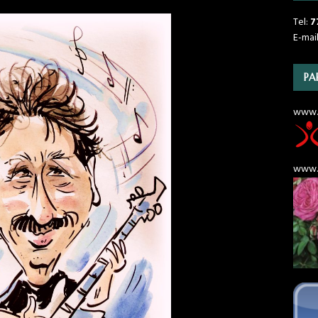
Tel:
7
E-mai
PA
www.
www.r