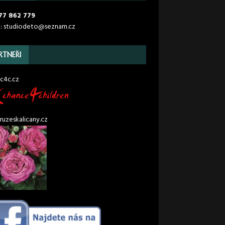
77 862 779
l: studiodeto@seznam.cz
RTNEŘI
c4c.cz
uzeskalicany.cz