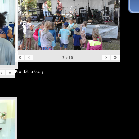
«
‹
›
»
3
z
10
Pro děti a školy
›
»