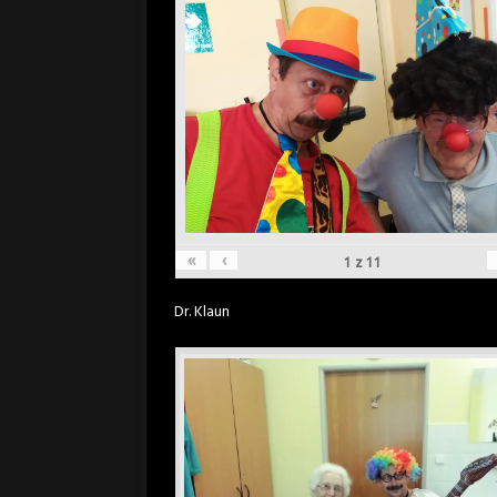
«
‹
1
z
11
Dr. Klaun