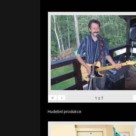
«
‹
1
z
7
Hudební produkce