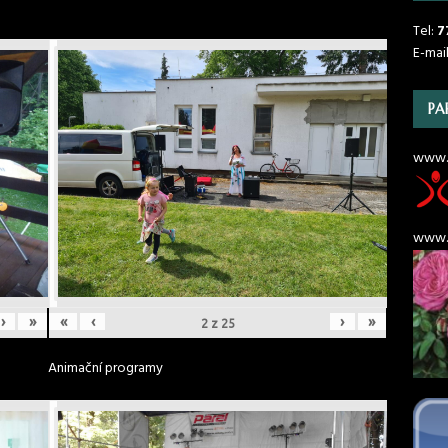
Tel:
7
E-mai
PA
www.
www.r
›
»
«
‹
›
»
2
z
25
Animační programy