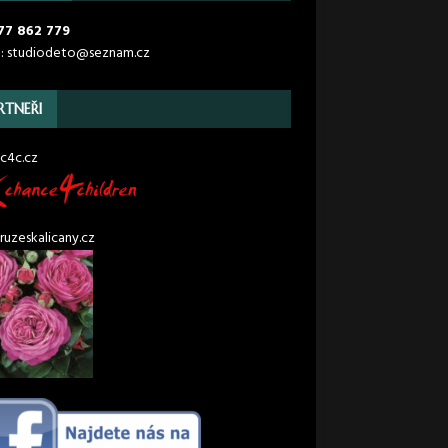
77 862 779
l: studiodeto@seznam.cz
RTNEŘI
c4c.cz
uzeskalicany.cz