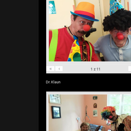
«
‹
1
z
11
Dr. Klaun