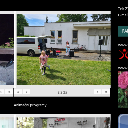
Tel:
7
E-mai
PA
www.
www.r
›
»
«
‹
›
»
2
z
25
Animační programy