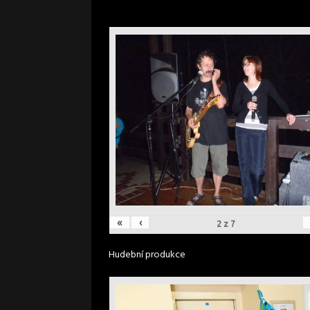
«
‹
2
z
7
Hudební produkce