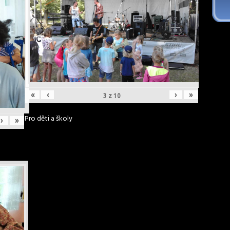
«
‹
›
»
3
z
10
Pro děti a školy
›
»